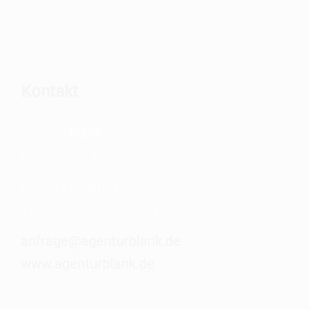
Kon­takt
agen­tur
blank
Cas­sel­la­stra­ße 30 – 32
60386 Frank­furt am Main
Tele­fon: 06921005–310
anfrage@agenturblank.de
www.agenturblank.de