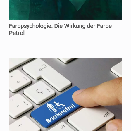
Farb­psy­cho­lo­gie: Die Wir­kung der Far­be
Petrol