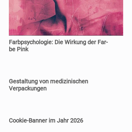
Farb­psy­cho­lo­gie: Die Wir­kung der Far­
be Pink
Gestal­tung von medi­zi­ni­schen
Verpackungen
Coo­kie-Ban­ner im Jahr 2026