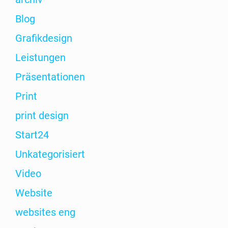
Blog
Gra­fik­de­sign
Leis­tun­gen
Prä­sen­ta­tio­nen
Print
print design
Start24
Unka­te­go­ri­siert
Video
Web­site
web­sites eng