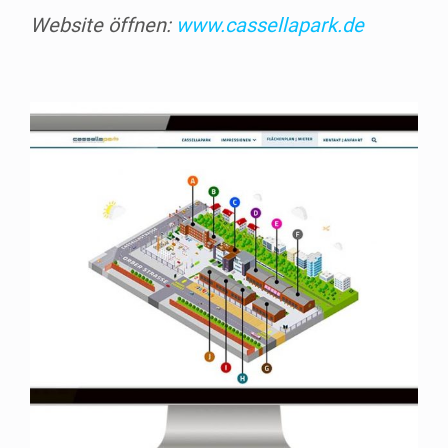
Web­site öff­nen:
www.cassellapark.de