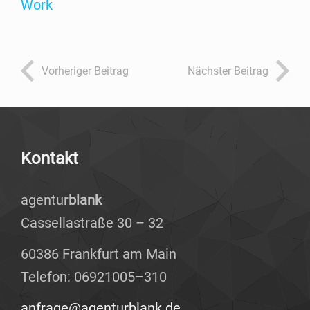
Work
Vor­he­ri­ger Beitrag
Nächs­ter Beitrag
Kon­takt
agen­tur
blank
Cas­sel­la­stra­ße 30 – 32
60386 Frank­furt am Main
Tele­fon: 06921005–310
anfrage@agenturblank.de