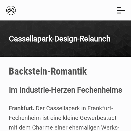
Cas­­sel­la­­park-Design-Relaunch
Back­stein-Roman­­tik
Im Indus­­trie-Her­­zen Fechenheims
Frank­furt.
Der Cas­sel­la­park in Fran­k­­furt-
Fechen­heim ist eine klei­ne Gewer­be­stadt
mit dem Charme einer ehe­ma­li­gen Werks­