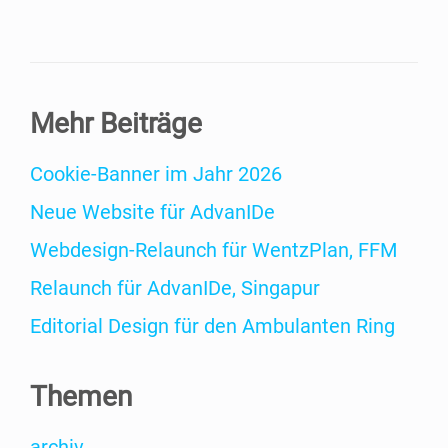
Mehr Bei­trä­ge
Coo­kie-Ban­­ner im Jahr 2026
Neue Web­site für AdvanIDe
Web­­de­­sign-Relaunch für WentzPlan, FFM
Relaunch für Adva­nI­De, Singapur
Edi­to­ri­al Design für den Ambu­lan­ten Ring
The­men
archiv