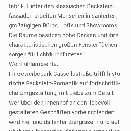
fa­brik. Hin­ter den klas­si­schen Back­stein­
fas­sa­den arbei­ten Men­schen in sanier­ten,
groß­zü­gi­gen Büros, Lofts und Show­rooms.
Die Räu­me besit­zen hohe Decken und ihre
cha­rak­te­ris­ti­schen gro­ßen Fens­ter­flä­chen
sor­gen für licht­durch­flu­te­tes
Wohlfühlambiente.
Im Gewer­be­park Cas­sel­la­stra­ße trifft his­to­
ri­sche Back­stein-Roman­­tik auf fort­schritt­li­
che Umge­stal­tung, mit Lie­be zum Detail.
Wer über den Innen­hof an den lie­be­voll
gestal­te­ten Geschäf­ten vor­bei­schlen­dert,
wird hier und da hin­ter Zier­grä­sern und auf