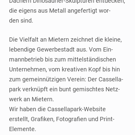
Dächern Dino­­sau­ri­er-Skul­p­­tu­­ren ent­de­cken,
die eigens aus Metall ange­fer­tigt wor­
den sind.
Die Viel­falt an Mie­tern zeich­net die klei­ne,
leben­di­ge Gewer­be­stadt aus. Vom Ein­
mann­be­trieb bis zum mit­tel­stän­di­schen
Unter­neh­men, vom krea­ti­ven Kopf bis hin
zum gemein­nüt­zi­gen Ver­ein: Der Cas­sel­la­
park ver­knüpft ein bunt gemisch­tes Netz­
werk an Mietern.
Wir haben die Cas­­sel­la­­park-Web­­si­te
erstellt, Gra­fi­ken, Foto­gra­fien und Print-
Elemente.