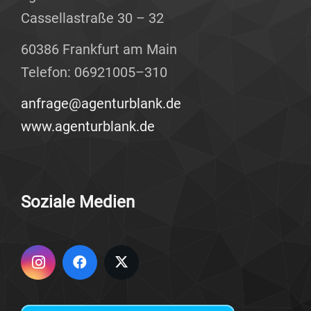
Cas­sel­la­stra­ße 30 – 32
60386 Frank­furt am Main
Tele­fon: 06921005–310
anfrage@agenturblank.de
www.agenturblank.de
Sozia­le Medien