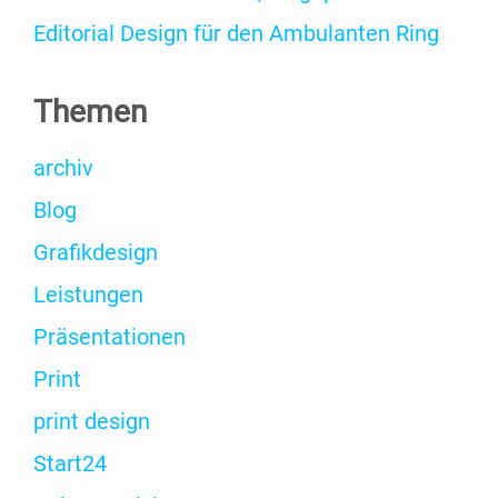
Edi­to­ri­al Design für den Ambu­lan­ten Ring
The­men
archiv
Blog
Gra­fik­de­sign
Leis­tun­gen
Prä­sen­ta­tio­nen
Print
print design
Start24