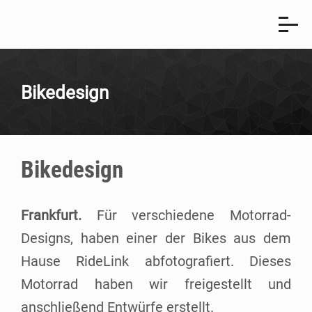
Bik­ede­sign
Bik­ede­sign
Frank­furt.
Für ver­schie­de­ne Motor­rad-
Designs, haben einer der Bikes aus dem
Hau­se Rid­eLink abfo­to­gra­fiert. Die­ses
Motor­rad haben wir frei­ge­stellt und
anschlie­ßend Ent­wür­fe erstellt.