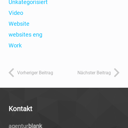
Unka­te­go­ri­siert
Video
Web­site
web­sites eng
Work
Vor­he­ri­ger Beitrag
Nächs­ter Beitrag
Kon­takt
agen­tur
blank