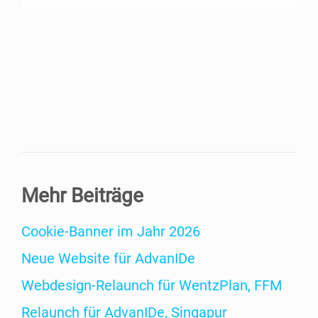
Mehr Bei­trä­ge
Coo­kie-Ban­­ner im Jahr 2026
Neue Web­site für AdvanIDe
Web­­de­­sign-Relaunch für WentzPlan, FFM
Relaunch für Adva­nI­De, Singapur