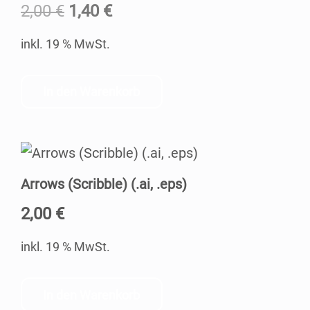
Ursprünglicher
Aktueller
2,00
€
1,40
€
Preis
Preis
inkl. 19 % MwSt.
war:
ist:
2,00 €
1,40 €.
In den Warenkorb
Arrows (Scribb­le) (.ai, .eps)
2,00
€
inkl. 19 % MwSt.
In den Warenkorb