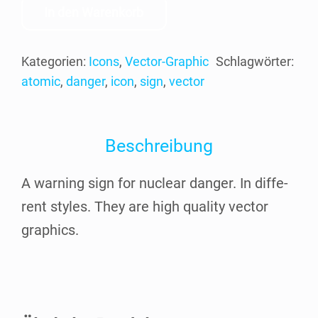
In den Warenkorb
Kategorien:
Icons
,
Vector-Graphic
Schlagwörter:
atomic
,
danger
,
icon
,
sign
,
vector
Beschreibung
A war­ning sign for nuclear dan­ger. In dif­fe­
rent styl­es. They are high qua­li­ty vec­tor
graphics.