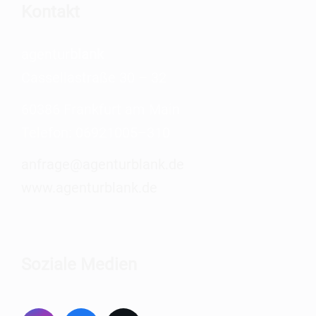
Kon­takt
agen­tur
blank
Cas­sel­la­stra­ße 30 – 32
60386 Frank­furt am Main
Tele­fon: 06921005–310
anfrage@agenturblank.de
www.agenturblank.de
Sozia­le Medien