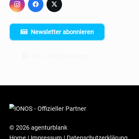
Newsletter abonnieren
FAQ - Häufige Fragen
© 2026 agenturblank
Home
|
Impres­sum
|
Daten­schutz­er­klä­rung