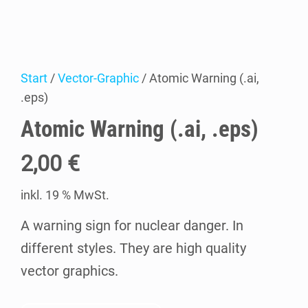
Start
/
Vector-Graphic
/ Ato­mic War­ning (.ai,
.eps)
Ato­mic War­ning (.ai, .eps)
2,00
€
inkl. 19 % MwSt.
A warning sign for nuclear danger. In
different styles. They are high quality
vector graphics.