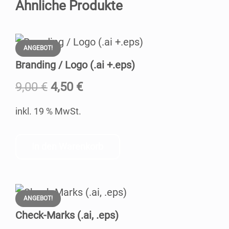
Ähnliche Produkte
ANGEBOT!
Bran­ding / Logo (.ai +.eps)
Ursprünglicher
Aktueller
9,00
€
4,50
€
Preis
Preis
inkl. 19 % MwSt.
war:
ist:
9,00 €
4,50 €.
In den Warenkorb
ANGEBOT!
Check-Marks (.ai, .eps)